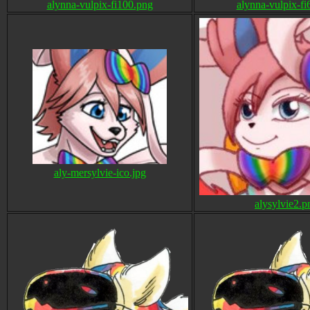
alynna-vulpix-fi100.png
alynna-vulpix-fi
aly-mersylvie-ico.jpg
alysylvie2.p