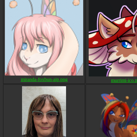
miranda-foxbun-aip.png
murrimi-ico.