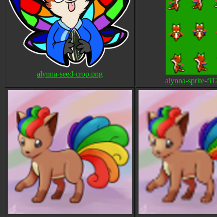
alynna-seed-crop.png
alynna-sprite-fi