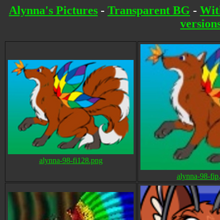
Alynna's Pictures
-
Transparent BG
-
Wit
version
alynna-98-fi128.png
alynna-98-fip