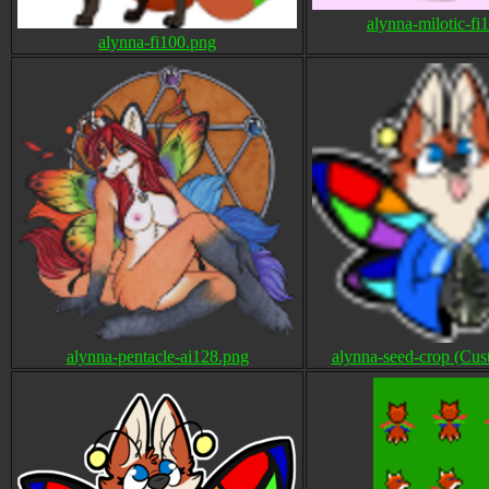
alynna-milotic-fi
alynna-fi100.png
alynna-pentacle-ai128.png
alynna-seed-crop (Cus