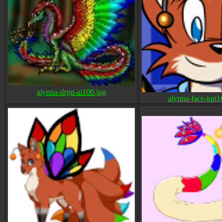
alynna-drgn-ai100.jpg
alynna-face-kpi