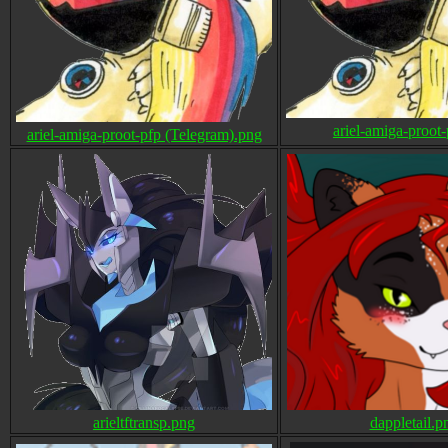
ariel-amiga-proot
ariel-amiga-proot-pfp (Telegram).png
arieltftransp.png
dappletail.p